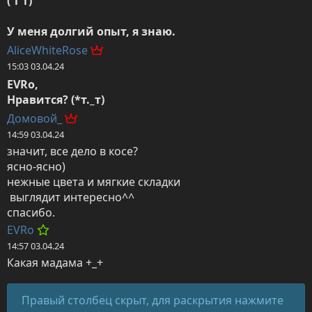
( т т)

У меня долгий опыт, я знаю.
AliceWhiteRose
15:03 03.04.24
EVRo,

Нравится? (*т._т)
Домовой_
14:59 03.04.24
значит, все дело в косе?

ясно-ясно)

нежные цвета и мягкие складки

 выглядит интересно^^

спасибо.
EVRo
14:57 03.04.24
Какая мадама +_+
Правый столбец скрыт, для раскрытия нажмите