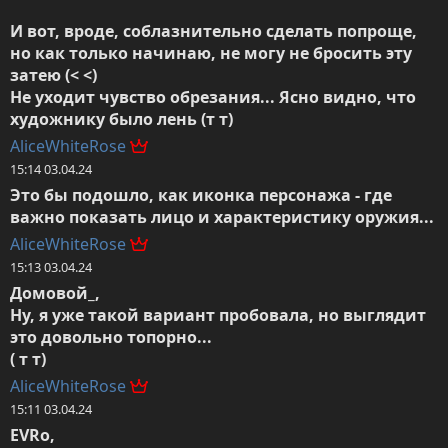
И вот, вроде, соблазнительно сделать попроще, 
но как только начинаю, не могу не бросить эту 
затею (< <)

Не уходит чувство обрезания... Ясно видно, что 
художнику было лень (т т)
AliceWhiteRose
15:14 03.04.24
Это бы подошло, как иконка персонажа - где 
важно показать лицо и характеристику оружия...
AliceWhiteRose
15:13 03.04.24
Домовой_,

Ну, я уже такой вариант пробовала, но выглядит 
это довольно топорно... 

( т т)
AliceWhiteRose
15:11 03.04.24
EVRo,
