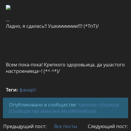
…
Ладно, я сдалась!! Ушкиииииии!!!! (*ТпТ)/
Всем пока-пока! Крепкого здоровьица, да ушастого
настроениеца~! (*^ ^*)/
Теги:
фанарт
Опубликовано в сообществе
Чаенное сборище
(Сообщество мангаки AliceWhiteRose)
Предыдущий пост:
Все посты
Следующий пост: