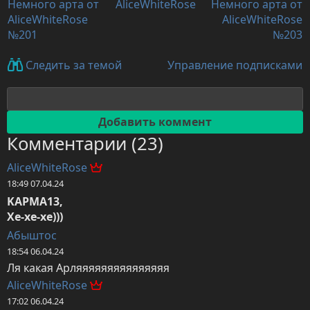
Немного арта от
AliceWhiteRose
Немного арта от
AliceWhiteRose
AliceWhiteRose
№201
№203
Управление подписками
Следить за темой
Комментарии (23)
AliceWhiteRose
18:49 07.04.24
KAPMA13,

Хе-хе-хе)))
Абыштос
18:54 06.04.24
Ля какая Арляяяяяяяяяяяяяяя
AliceWhiteRose
17:02 06.04.24