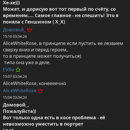
Хе-хе)))

Может, и дорисую вот тот первый по счёту, со 
временем.... Самое главное - не спешить! Это я 
поняла с Геншином ( Х_Х)
Домовой_
15:10 03.04.24
AliceWhiteRose, в принципе если пустить ее лезвием 
сверху вниз и перед героем, 

то в принципе может получиться)

 типа она уже в деле.
EVRo
15:07 03.04.24
AliceWhiteRose, конеееечно
AliceWhiteRose
15:04 03.04.24
Домовой_,

Пожалуйста))

Вот только одна есть в косе проблема - её 
невозможно уместить в портрет 
