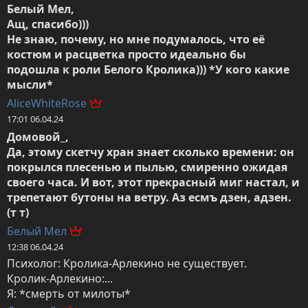
Белый Мел,

Ащ, спасибо)))

Не знаю, почему, но мне подумалось, что её 
костюм и расцветка просто идеально бы 
подошла к роли Белого Кролика))) *У кого какие 
мысли*
AliceWhiteRose
17:01 06.04.24
Домовой_,

Да, этому скетчу хран знает сколько времени: он 
покрылся плесенью и пылью, смиренно ожидая 
своего часа. И вот, этот прекрасный миг настал, и 
трепетают бутоны на ветру. Аз есмъ дзен, адзен. 
(т т)
Белый Мел
12:38 06.04.24
Психолог: Кролика-Арлекино не существует.

Кролик-Арлекино:...

Я: *смерть от милоты*