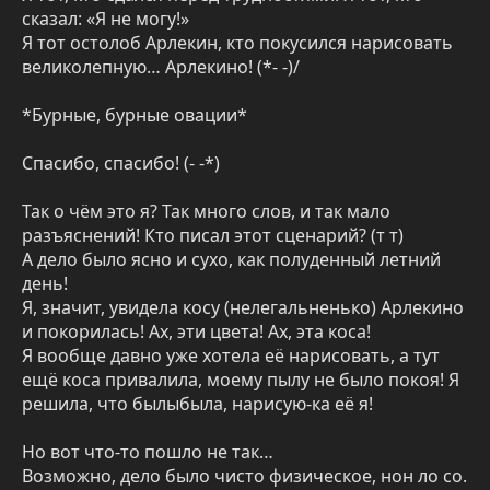
сказал: «Я не могу!»
Я тот остолоб Арлекин, кто покусился нарисовать
великолепную… Арлекино! (*- -)/
*Бурные, бурные овации*
Спасибо, спасибо! (- -*)
Так о чём это я? Так много слов, и так мало
разъяснений! Кто писал этот сценарий? (т т)
А дело было ясно и сухо, как полуденный летний
день!
Я, значит, увидела косу (нелегальненько) Арлекино
и покорилась! Ах, эти цвета! Ах, эта коса!
Я вообще давно уже хотела её нарисовать, а тут
ещё коса привалила, моему пылу не было покоя! Я
решила, что былыбыла, нарисую-ка её я!
Но вот что-то пошло не так…
Возможно, дело было чисто физическое, нон ло со.