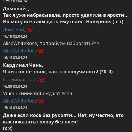
17:57 03.04.24
Домовой_,

Так я уже набрасывала, просто удалила в ярости... 
Но могу всё-таки дать ему шанс. Наверное. ( т т)
Домовой_
16:19 03.04.24
AliceWhiteRose, попробуем набросать?^^
AliceWhiteRose
16:14 03.04.24
Кардинал Чань,

Я честно не знаю, как это получилось! (*0_0)
Кардинал Чань
16:09 03.04.24
Ушенькииии побеждают всё!)
AliceWhiteRose
15:18 03.04.24
Даже если коса без рукояти... Нет, ну честно, это 
как показать голову без плеч! 

(х х)
