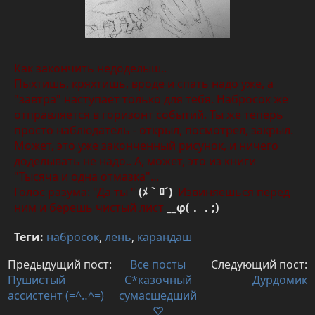
Как закончить недоделыш..
Пыхтишь, кряхтишь, вроде и спать надо уже, а
"завтра" наступает только для тебя. Набросок же
отправляется в горизонт событий. Ты же теперь
просто наблюдатель - открыл, посмотрел, закрыл.
Может, это уже законченный рисунок, и ничего
доделывать не надо.. А, может, это из книги
"Тысяча и одна отмазка"...
Голос разума: "Да ты
"
(ﾒ｀ﾛ´)
Извиняешься перед
ним и берешь чистый лист
__φ(．．;)
Теги:
набросок
,
лень
,
карандаш
Предыдущий пост:
Все посты
Следующий пост:
Пушистый
С*казочный
Дурдомик
ассистент (=^‥^=)
сумасшедший
♡