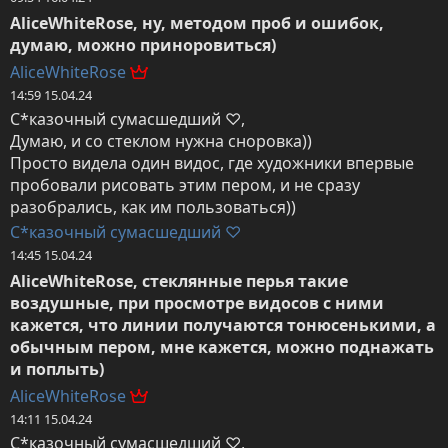
AliceWhiteRose, ну, методом проб и ошибок, 
думаю, можно приноровиться)
AliceWhiteRose
14:59 15.04.24
С*казочный сумасшедший ♡,

Думаю, и со стеклом нужна сноровка))

Просто видела один видос, где художники впервые 
пробовали рисовать этим пером, и не сразу 
разобрались, как им пользоваться))
С*казочный сумасшедший ♡
14:45 15.04.24
AliceWhiteRose, стеклянные перья такие 
воздушные, при просмотре видосов с ними 
кажется, что линии получаются тонюсенькими, а 
обычным пером, мне кажется, можно поднажать 
и поплыть)
AliceWhiteRose
14:11 15.04.24
С*казочный сумасшедший ♡,
