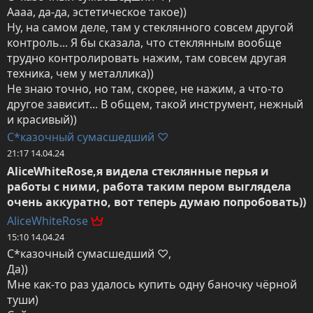
Аааа, да-да, эстетическое такое))

Ну, на самом деле, там у стеклянного совсем другой 
контроль... Я бы сказала, что стеклянным вообще 
трудно контролировать нажим, там совсем другая 
техника, чем у металлика))

Не знаю точно, но там, скорее, не нажим, а что-то 
другое зависит... В общем, такой инструмент, нежный 
и красивый))
С*казочный сумасшедший ♡
21:17 14.04.24
AliceWhiteRose,я видела стеклянные перья и 
работы с ними, работа таким пером выглядела 
очень аккуратно, вот теперь думаю попробовать))
AliceWhiteRose
15:10 14.04.24
С*казочный сумасшедший ♡,

Да))

Мне как-то раз удалось купить одну баночку чёрной 
туши)
