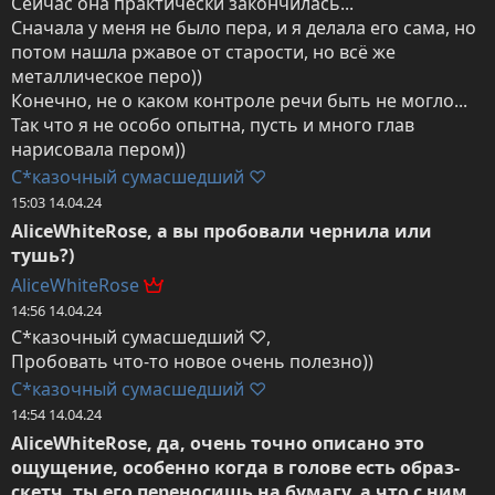
Сейчас она практически закончилась...

Сначала у меня не было пера, и я делала его сама, но 
потом нашла ржавое от старости, но всё же 
металлическое перо))

Конечно, не о каком контроле речи быть не могло... 
Так что я не особо опытна, пусть и много глав 
нарисовала пером))
С*казочный сумасшедший ♡
15:03 14.04.24
AliceWhiteRose, а вы пробовали чернила или 
тушь?)
AliceWhiteRose
14:56 14.04.24
С*казочный сумасшедший ♡,

Пробовать что-то новое очень полезно))
С*казочный сумасшедший ♡
14:54 14.04.24
AliceWhiteRose, да, очень точно описано это 
ощущение, особенно когда в голове есть образ-
скетч, ты его переносишь на бумагу, а что с ним 