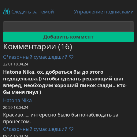
Управление подписками
Следить за темой
Комментарии (16)
С*казочный сумасшедший ♡
22:01 18.04.24
Hatona Nika, ох, добраться бы до этого 
недоделыша.)) чтобы сделать решающий шаг 
вперед, необходим хороший пинок сзади.. кто-
бы меня пнул )
Hatona Nika
20:59 18.04.24
Красиво..... интересно было бы понаблюдать за 
процессом.
С*казочный сумасшедший ♡
09:54 16.04.24