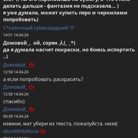
делать дальше - фантазия не подсказала... )

я уже думала, может купить перо и чернилами 
попробовать)
С*казочный сумасшедший ♡
14:51 14.04.24
Домовой_,  ой, сорян 人(_ _*)

да я думала насчет покраски, но боюсь испортить 
..)
Домовой_
12:58 14.04.24
а если попробовать раскрасить?
Домовой_
12:58 14.04.24
спасибо)
Домовой_
00:39 14.04.24
извини, мат убери из текста, пожалуйста. низя(
AliceWhiteRose