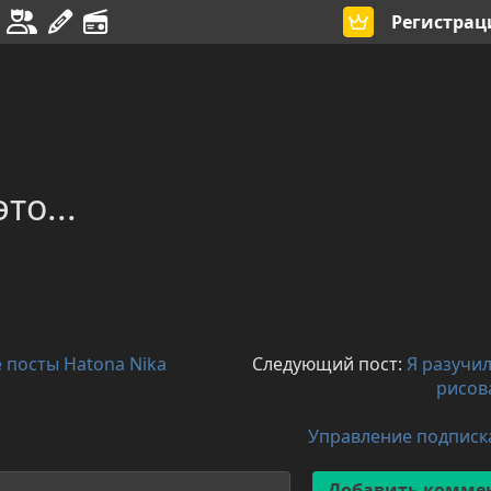
Регистрац
то...
е посты Hatona Nika
Следующий пост:
Я разучи
рисов
Управление подпис