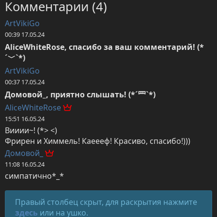
Комментарии (4)
ArtVikiGo
00:39 17.05.24
AliceWhiteRose, спасибо за ваш комментарий! (*
´﹀`*)
ArtVikiGo
00:37 17.05.24
Домовой_, приятно слышать! (*´罒`*)
AliceWhiteRose
15:51 16.05.24
Вииии~! (*> <)

Фрирен и Химмель! Каеееф! Красиво, спасибо!)))
Домовой_
11:08 16.05.24
симпатично*_*
Правый столбец скрыт, для раскрытия нажмите
здесь
или на ушко.