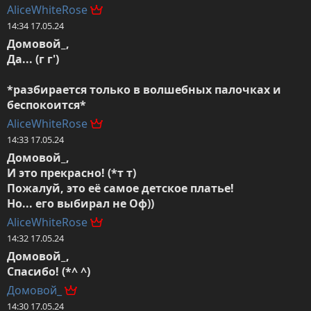
AliceWhiteRose
14:34 17.05.24
Домовой_,

Да... (г г') 

*разбирается только в волшебных палочках и 
беспокоится*
AliceWhiteRose
14:33 17.05.24
Домовой_,

И это прекрасно! (*т т)

Пожалуй, это её самое детское платье!

Но... его выбирал не Оф))
AliceWhiteRose
14:32 17.05.24
Домовой_,

Спасибо! (*^ ^)
Домовой_
14:30 17.05.24