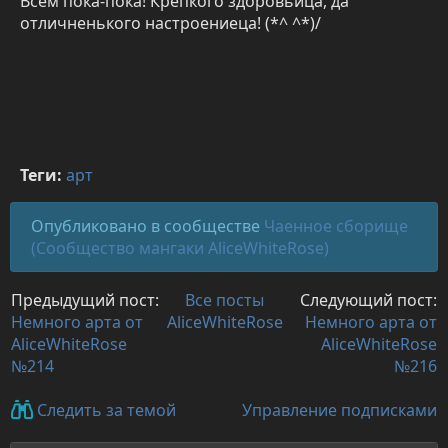
Всем пока-пока! Крепкого здоровьица, да
отличненького настроениеца! (*^ ^*)/
Теги:
арт
Опубликовано в сообществе
Чаенное сборище
(Сообщество мангаки AliceWhiteRose)
Предыдущий пост:
Все посты
Следующий пост:
Немного арта от
AliceWhiteRose
Немного арта от
AliceWhiteRose
AliceWhiteRose
№214
№216
Управление подписками
Следить за темой