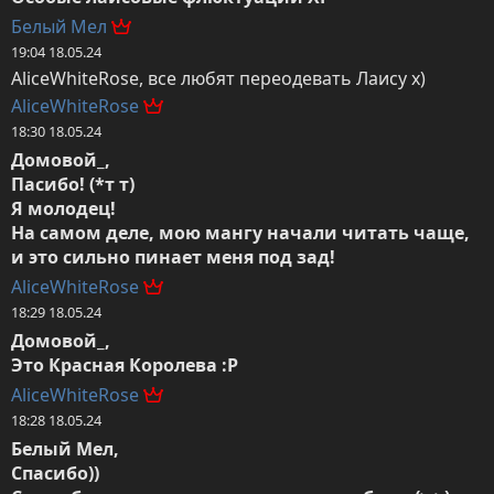
Белый Мел
19:04 18.05.24
AliceWhiteRose, все любят переодевать Лаису х)
AliceWhiteRose
18:30 18.05.24
Домовой_,

Пасибо! (*т т)

Я молодец!

На самом деле, мою мангу начали читать чаще, 
и это сильно пинает меня под зад!
AliceWhiteRose
18:29 18.05.24
Домовой_,

Это Красная Королева :Р
AliceWhiteRose
18:28 18.05.24
Белый Мел,

Спасибо))
