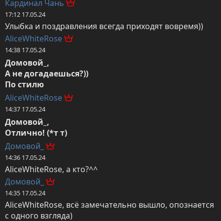
Кардинал Чань
17:12 17.05.24
Улыбка и поздравления всегда приходят вовремя))
AliceWhiteRose
14:38 17.05.24
Домовой_,

А не догадаешься?))

По стилю
AliceWhiteRose
14:37 17.05.24
Домовой_,

Отлично! (*т т)
Домовой_
14:36 17.05.24
AliceWhiteRose, а кто?^^
Домовой_
14:35 17.05.24
AliceWhiteRose, всё замечательно вышло, опознается 
с одного взгляда)