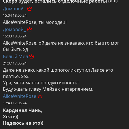
Скоро будет, остались отделочные работы (> >)
Домовой_
15:04 18.05.24
AliceWhiteRose, ты молодец!
Домовой_
15:03 18.05.24
AliceWhiteRose, ой даже не знааааю, кто бы это мог 
бы быть хд
Белый Мел
21:07 17.05.24
Даже не знаю, какой шопоголик купил Лаисе это 
платье, хех.

Ура, мега-манга-продуктивность!

Буду ждать главу Мейза с нетерпением.
AliceWhiteRose
17:49 17.05.24
Кардинал Чань,

Хе-хе))

Надеюсь на это))