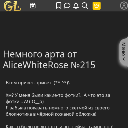
Имя пользователя или произведение
Меню
Немного арта от
AliceWhiteRose №215
Всем привет-привет! (*^ ^*)\
Хм? У меня были какие-то фотки?.. А что это за
фотки... А! ( О__о)
Я забыла показать немного скетчей из своего
блокнотика в чёрной кожаной обложке!
Как-то было не до того, и вот сейчас самое оно!