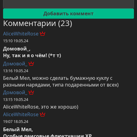
Комментарии (23)
AliceWhiteRose
15:10 19.05.24
Домовой_,

Ну, так и я о чём! (*т т)
Домовой_
13:16 19.05.24
Белый Мел, можно сделать бумажную куклу с 
разными нарядами, типа подаренными от всех)
Домовой_
13:15 19.05.24
AliceWhiteRose, это же хорошо)
AliceWhiteRose
19:07 18.05.24
Белый Мел,

Особые лаисовые флюктуации ХР