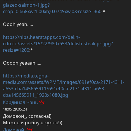
glazed-salmon-1.jpg?
crop=0.668xw:1.00xh;0.0749xw,0&resize=360
:*

Oooh yeah.....

https://hips.hearstapps.com/del.h-
cdn.co/assets/15/22/980x653/delish-steak-jrs.jpg?
resize=1200
:*

Ooooh yeaaah.....

https://media.tegna-
media.com/assets/WPMT/images/691ef0ca-2171-4311-
a653-cba145665911/691ef0ca-2171-4311-a653-
cba145665911_1920x1080.jpg
Кардинал Чань
18:05 29.05.24
Домовой_, согласна!)

Можно и рыбную кухню!))
Домовой_