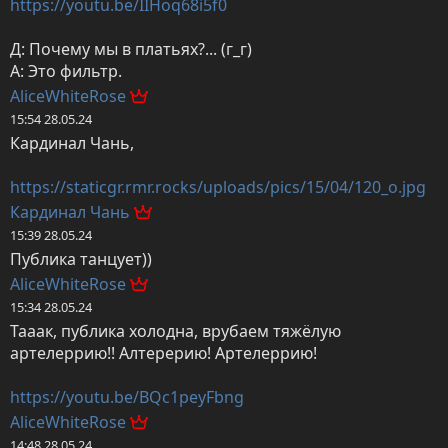
https://youtu.be/IIHoq68i5f0
Д: Почему мы в платьях?... (г_г)

А: Это фильтр.
AliceWhiteRose
15:54 28.05.24
Кардинал Чань,

https://staticgr.rmr.rocks/uploads/pics/15/04/120_o.jpg
Кардинал Чань
15:39 28.05.24
Публика танцует))
AliceWhiteRose
15:34 28.05.24
Тааак, публика холодна, врубаем тяжёлую 
артелеррию!! Алтерерию! Артелеррию!

https://youtu.be/BQc1peyFbng
AliceWhiteRose
14:48 28.05.24