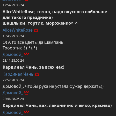
17:54 29.05.24
AliceWhiteRose, точно, надо вкусного побольше 
для такого праздника)

шашлыки, тортик, мороженко^_^
AliceWhiteRose
15:45 29.05.24
О! А то всё цветы да шампань!

Тооортик~! ( *u*)
Домовой_
23:11 28.05.24
Кардинал Чань, за всех нас)
Кардинал Чань
22:52 28.05.24
Домовой_, чтобы рука не устала фужер держать))
Домовой_
22:46 28.05.24
Кардинал Чань, вах, лаконично и емко, красиво)
Домовой_