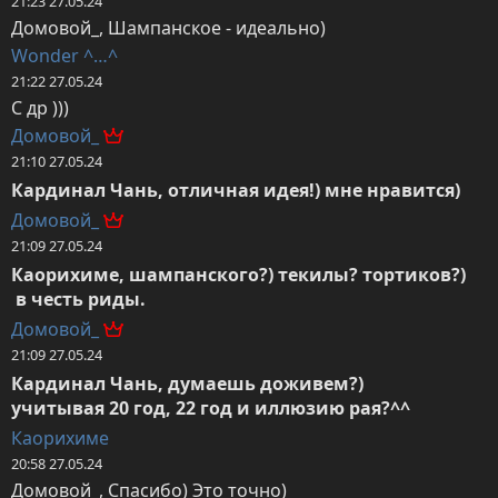
21:23 27.05.24
Домовой_, Шампанское - идеально)
Wonder ^…^
21:22 27.05.24
С др )))
Домовой_
21:10 27.05.24
Кардинал Чань, отличная идея!) мне нравится)
Домовой_
21:09 27.05.24
Каорихиме, шампанского?) текилы? тортиков?)

 в честь риды.
Домовой_
21:09 27.05.24
Кардинал Чань, думаешь доживем?)

учитывая 20 год, 22 год и иллюзию рая?^^
Каорихиме
20:58 27.05.24
Домовой_, Спасибо) Это точно)