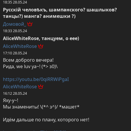
18:35 28.05.24
Русскій человѣкъ, шампанского? шашлыков? 
танцы?) манга? анимешки ?)
Домовой_
18:33 28.05.24
AliceWhiteRose, танцуем, о еее)
AliceWhiteRose
17:10 28.05.24
Всем доброго вечера!

Рида, we luv ya~! (*> з0)\

https://youtu.be/0qiRRWiPgaI
AliceWhiteRose
16:12 28.05.24
Яху-у~!

Мы знамениты! \(*^ з^)/ *машет*

Идём дальше по плану, которого нет!
