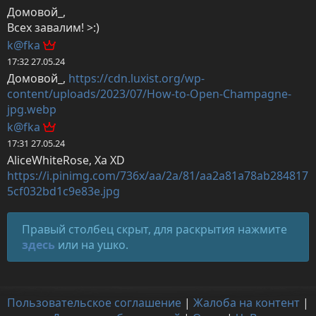
Домовой_,

Всех завалим! >:)
k@fka
17:32 27.05.24
Домовой_, 
https://cdn.luxist.org/wp-
content/uploads/2023/07/How-to-Open-Champagne-
jpg.webp
k@fka
17:31 27.05.24
https://i.pinimg.com/736x/aa/2a/81/aa2a81a78ab284817
5cf032bd1c9e83e.jpg
Правый столбец скрыт, для раскрытия нажмите
здесь
или на ушко.
Пользовательское соглашение
|
Жалоба на контент
|