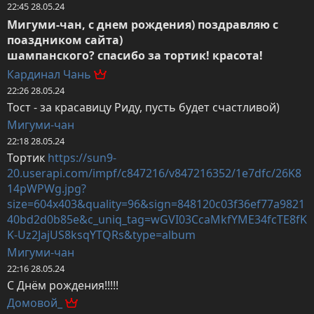
22:45 28.05.24
Мигуми-чан, с днем рождения) поздравляю с 
поаздником сайта)

шампанского? спасибо за тортик! красота!
Кардинал Чань
22:26 28.05.24
Тост - за красавицу Риду, пусть будет счастливой)
Мигуми-чан
22:18 28.05.24
Тортик 
https://sun9-
20.userapi.com/impf/c847216/v847216352/1e7dfc/26K8
14pWPWg.jpg?
size=604x403&quality=96&sign=848120c03f36ef77a9821
40bd2d0b85e&c_uniq_tag=wGVI03CcaMkfYME34fcTE8fK
K-Uz2JajUS8ksqYTQRs&type=album
Мигуми-чан
22:16 28.05.24
С Днём рождения!!!!!
Домовой_