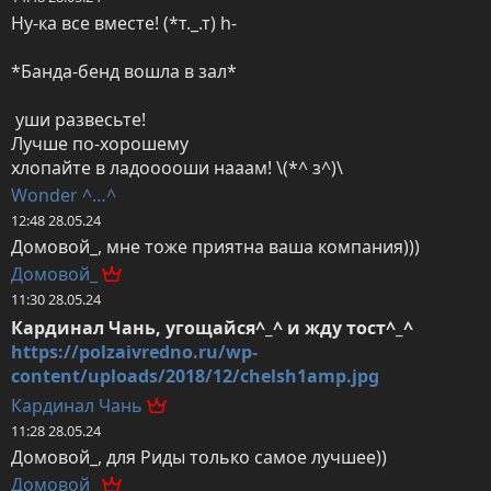
Ну-ка все вместе! (*т._.т) h-

*Банда-бенд вошла в зал*

 уши развесьте! 

Лучше по-хорошему 

хлопайте в ладооооши нааам! \(*^ з^)\
Wonder ^…^
12:48 28.05.24
Домовой_, мне тоже приятна ваша компания)))
Домовой_
11:30 28.05.24
https://polzaivredno.ru/wp-
content/uploads/2018/12/chelsh1amp.jpg
Кардинал Чань
11:28 28.05.24
Домовой_, для Риды только самое лучшее))
Домовой_