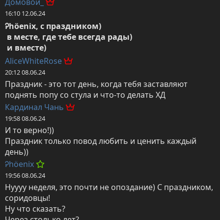
Домовой_
16:10 12.06.24
Ꭾhöenix, с праздником)

 в месте, где тебе всегда рады)

 и вместе)
AliceWhiteRose
20:12 08.06.24
Праздник - это тот день, когда тебя заставляют 
поднять попу со стула и что-то делать ХД
Кардинал Чань
19:58 08.06.24
И то верно!))

Праздник только повод любить и ценить каждый 
день))
Ꭾhöenix
19:56 08.06.24
Нуууу неделя, это почти не опоздание) С праздником, 
соридовцы! 

Ну что сказать? 

Через столько лет? 
