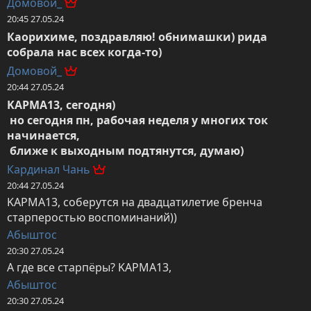
Домовой_
20:45 27.05.24
Каорихиме, поздравляю! обнимашки) рида 
собрала нас всех когда-то)
Домовой_
20:44 27.05.24
KAPMA13, сегодня)

 но сегодня пн, рабочая неделя у многих ток 
начинается, 

 ближе к выходным подтянутся, думаю)
Кардинал Чань
20:44 27.05.24
KAPMA13, соберутся на двадцатилетие бренча 
старперостью воспоминаний))
Абыштос
20:30 27.05.24
А где все старпёры? KAPMA13,
Абыштос
20:30 27.05.24