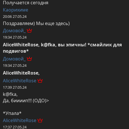
Получается сегодня
Каорихиме
20:06 27.05.24
Поздравляем) Мы еще здесь)
Домовой_
19:34 27.05.24
AliceWhiteRose, k@fka, вы эпичны! *смайлик для 
подвигов*
Домовой_
19:34 27.05.24
AliceWhiteRose,
AliceWhiteRose
17:39 27.05.24
k@fka,

Да, биииип!!! (ОДО)>

*Упала*
AliceWhiteRose
17:37 27.05.24