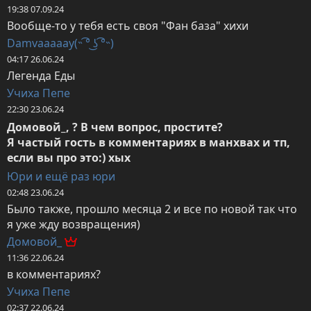
19:38 07.09.24
Вообще-то у тебя есть своя "Фан база" хихи
Damvaaaaay(˵ ͡° ͜ʖ ͡°˵)
04:17 26.06.24
Легенда Еды
Учиха Пепе
22:30 23.06.24
Домовой_, ? В чем вопрос, простите?

Я частый гость в комментариях в манхвах и тп, 
если вы про это:) хых
Юри и ещё раз юри
02:48 23.06.24
Было также, прошло месяца 2 и все по новой так что 
я уже жду возвращения)
Домовой_
11:36 22.06.24
в комментариях?
Учиха Пепе
02:37 22.06.24