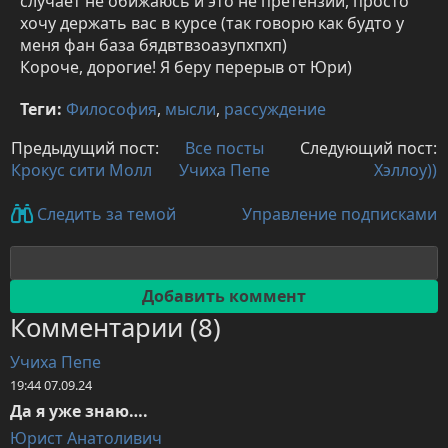
случает не обижаюсь и это не претензии, просто
хочу держать вас в курсе (так говорю как будто у
меня фан база бядвтвзоазупхпхп)
Короче, дорогие! Я беру перерыв от Юри)
Теги:
Философия
,
мысли
,
рассуждение
Предыдущий пост:
Все посты
Следующий пост:
Крокус сити Молл
Учиха Пепе
Хэллоу))
Управление подписками
Следить за темой
Комментарии (8)
Учиха Пепе
19:44 07.09.24
Да я уже знаю….
Юрист Анатоливич