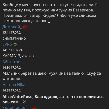
Вообще у меня чувство, что это уже скидывали. Я 
помню эту тян, похожую на Асуну из Безеркера. 
Признавался, автор! Кидал? Либо я уже слишком 
самопроникся дежавю -_-
Домовой_
15:41 17.07.24
симпатично
EVRo
14:32 17.07.24
KAPMA13, ахахах
Абыштос
14:30 17.07.24
Мальчик берет за шею, мужчина за талию . Скуф za 
warudooo.
Hatona Nika
14:28 17.07.24
AliceWhiteRose, Благодарю, за то что поделились  
опытом...♡
AliceWhiteRose