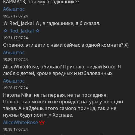
KAPMA13, почему в гадюшнике?
Абыштос
19:37 17.07.24
☆ Red_Jackal ☆, в гадюшнике, я б сказал.
☆ Red_Jackal ☆
19:31 17.07.24
Странно, эти дети с нами сейчас в одной комнате? Х)
Абыштос
19:29 17.07.24
AliceWhiteRose, обижаю? Пристаю. не дай Боже. Я 
люблю детей, кроме вредных и избалованных.
Абыштос
19:28 17.07.24
Hatona Nika, не ты первая, не ты последняя. 
Полностью может и не пройдёт, натуры у женщин 
такая. А найдёшь этого самого принца, так и не 
нужны будут яои =_= Хоспаде.
AliceWhiteRose
19:19 17.07.24