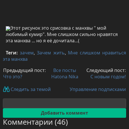
Этот рисунок это срисовка с манхвы " мой
любимый кумир". Мне слишком сильно нравятся
эта манхва ... но я её дочитала...(
Теги:
зачем
,
Зачем жить
,
Мне слишком нравиться
эта манхва
Предыдущий пост:
Все посты
Следующий пост:
Что это?
Hatona Nika
С новым годом!
Управление подписками
Следить за темой
Комментарии (46)