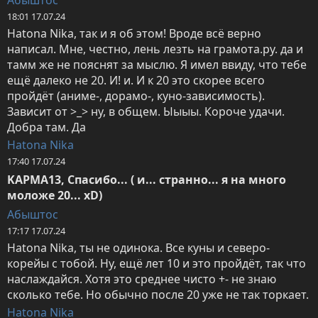
Абыштос
18:01 17.07.24
Hatona Nika, так и я об этом! Вроде всё верно 
написал. Мне, честно, лень лезть на грамота.ру. да и 
тамм же не пояснят за мыслю. Я имел ввиду, что тебе 
ещё далеко не 20. И! и. И к 20 это скорее всего 
пройдёт (аниме-, дорамо-, куно-зависимость). 
Зависит от >_> ну, в общем. Ыыыы. Короче удачи. 
Добра там. Да
Hatona Nika
17:40 17.07.24
KAPMA13, Спасибо... ( и... странно... я на много 
моложе 20... хD)
Абыштос
17:17 17.07.24
Hatona Nika, ты не одинока. Все куны и северо-
корейы с тобой. Ну, ещё лет 10 и это пройдёт, так что 
наслаждайся. Хотя это среднее чисто +- не знаю 
сколько тебе. Но обычно после 20 уже не так торкает.
Hatona Nika