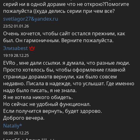
серий ни в одной дораме что не открою?Помогите 
пожалуйста ((куда делись серии при чем все?
svetlagor27&yandex.ru
23:52 01.01.26
Очень хочется, чтобы сайт остался прежним, как 
был. Он гармоничным. Верните пожалуйста.
Элизаbest
19:19 28.12.25
EVRo , мне дали ссылки. я думала, что разные люди. 

Просто хотелось бы, чтобы оформление главной 
страницы дораматв вернули, как было совсем 
недавно. Писала в надежде, что услышат. Где именно 
надо было писать, я не знала. 

Я не хотела никого обидеть. 

Но сейчас не удобный функционал. 

Если получится вернуть, будет здорово. 

Доброго вечера.
Nataliy*
08:38 28.12.25