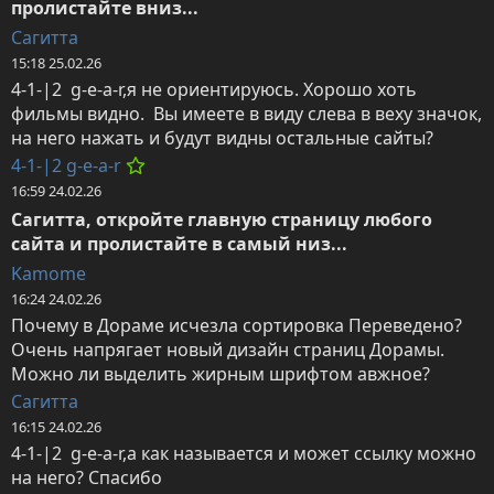
пролистайте вниз...
Сагитта
15:18 25.02.26
4-1-|2  g-e-a-r,я не ориентируюсь. Хорошо хоть 
фильмы видно.  Вы имеете в виду слева в веху значок, 
на него нажать и будут видны остальные сайты?
4-1-|2 g-e-a-r
16:59 24.02.26
Сагитта, откройте главную страницу любого 
сайта и пролистайте в самый низ...
Kamome
16:24 24.02.26
Почему в Дораме исчезла сортировка Переведено?

Очень напрягает новый дизайн страниц Дорамы. 
Можно ли выделить жирным шрифтом авжное?
Сагитта
16:15 24.02.26
4-1-|2  g-e-a-r,а как называется и может ссылку можно 
на него? Спасибо