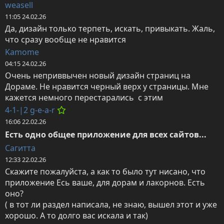
weasell
11:05 24.02.26
Да, дизайн только терпеть, искать, привыкать. Жаль, 
что сразу вообще не нравится
Kamome
04:15 24.02.26
Очень неприввычен новый дизайн страниц на 
Дораме. Не нравится черный верх у страницы. Мне 
кажется немного перестарались  с этим
4-1-|2 g-e-a-r
16:06 22.02.26
Есть одно общее приложение для всех сайтов...
Сагитта
12:33 22.02.26
Скажите пожалуйста, а как то было тут нисано, что 
приложение Есь ваше, для дорам и лакорнов. Есть 
оно? 

( в тот ли раздел написала, не знаю, вышел этот и уже 
хорошо. А то долго вас искала и так)