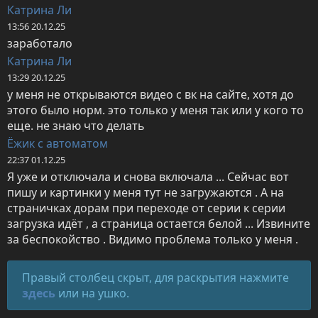
Катрина Ли
13:56 20.12.25
заработало
Катрина Ли
13:29 20.12.25
у меня не открываются видео с вк на сайте, хотя до 
этого было норм. это только у меня так или у кого то 
еще. не знаю что делать
Ёжик с автоматом
22:37 01.12.25
Я уже и отключала и снова включала ... Сейчас вот 
пишу и картинки у меня тут не загружаются . А на 
страничках дорам при переходе от серии к серии 
загрузка идёт , а страница остается белой ... Извините 
за беспокойство . Видимо проблема только у меня .
Правый столбец скрыт, для раскрытия нажмите
здесь
или на ушко.