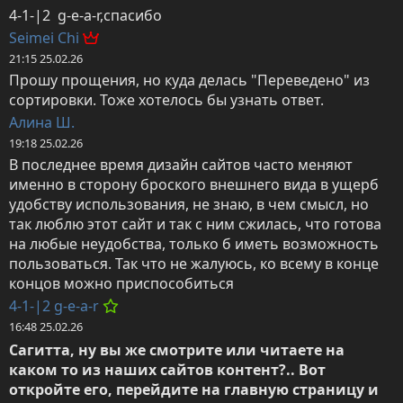
4-1-|2  g-e-a-r,спасибо
Seimei Chi
21:15 25.02.26
Прошу прощения, но куда делась "Переведено" из 
сортировки. Тоже хотелось бы узнать ответ.
Алина Ш.
19:18 25.02.26
В последнее время дизайн сайтов часто меняют 
именно в сторону броского внешнего вида в ущерб 
удобству использования, не знаю, в чем смысл, но 
так люблю этот сайт и так с ним сжилась, что готова 
на любые неудобства, только б иметь возможность 
пользоваться. Так что не жалуюсь, ко всему в конце 
концов можно приспособиться
4-1-|2 g-e-a-r
16:48 25.02.26
Сагитта, ну вы же смотрите или читаете на 
каком то из наших сайтов контент?.. Вот 
откройте его, перейдите на главную страницу и 