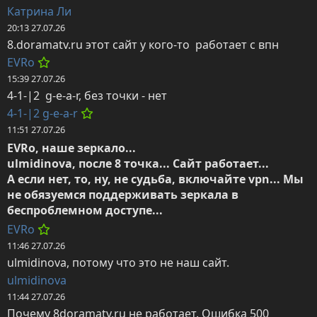
Катрина Ли
20:13 27.07.26
8.doramatv.ru этот сайт у кого-то  работает с впн
EVRo
15:39 27.07.26
4-1-|2  g-e-a-r, без точки - нет
4-1-|2 g-e-a-r
11:51 27.07.26
EVRo, наше зеркало...

ulmidinova, после 8 точка... Сайт работает...

А если нет, то, ну, не судьба, включайте vpn... Мы 
не обязуемся поддерживать зеркала в 
беспроблемном доступе...
EVRo
11:46 27.07.26
ulmidinova, потому что это не наш сайт.
ulmidinova
11:44 27.07.26
Почему 8doramatv.ru не работает. Ошибка 500