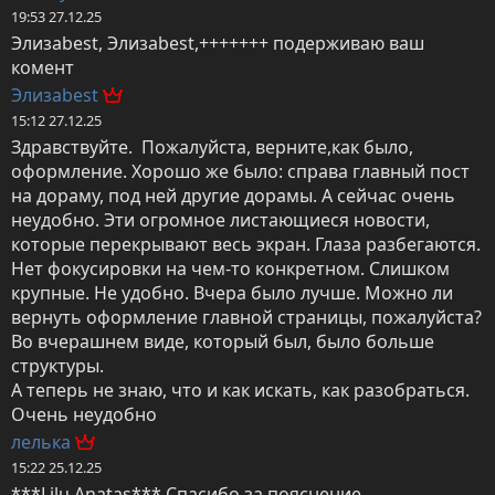
19:53 27.12.25
Элизаbest, Элизаbest,+++++++ подерживаю ваш 
комент
Элизаbest
15:12 27.12.25
Здравствуйте.  Пожалуйста, верните,как было, 
оформление. Хорошо же было: справа главный пост 
на дораму, под ней другие дорамы. А сейчас очень 
неудобно. Эти огромное листающиеся новости, 
которые перекрывают весь экран. Глаза разбегаются. 
Нет фокусировки на чем-то конкретном. Слишком 
крупные. Не удобно. Вчера было лучше. Можно ли 
вернуть оформление главной страницы, пожалуйста?

Во вчерашнем виде, который был, было больше 
структуры. 

А теперь не знаю, что и как искать, как разобраться. 

Очень неудобно
лeлька
15:22 25.12.25
***Lilu Anatas***,Спасибо за пояснение.